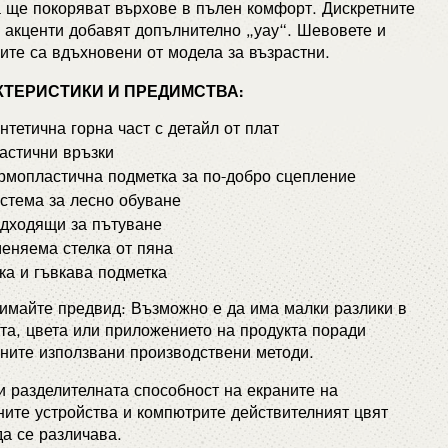
 ще покоряват върхове в пълен комфорт. Дискретните
 акценти добавят допълнително „уау“. Шевовете и
ите са вдъхновени от модела за възрастни.
КТЕРИСТИКИ И ПРЕДИМСТВА:
нтетична горна част с детайл от плат
астични връзки
рмопластична подметка за по-добро сцепление
стема за лесно обуване
дходящи за пътуване
еняема стелка от пяна
ка и гъвкава подметка
имайте предвид: Възможно е да има малки разлики в
а, цвета или приложението на продукта поради
ните използвани производствени методи.
 разделителната способност на екраните на
ите устройства и компютрите действителният цвят
а се различава.