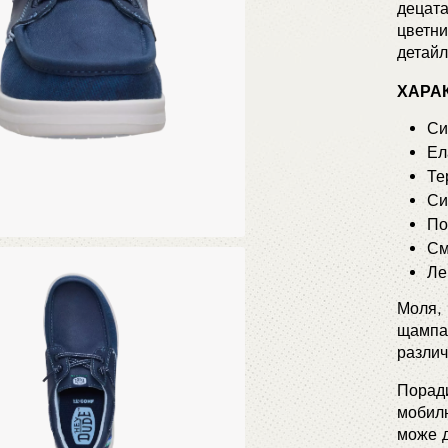
децата
цветни
детайл
ХАРА
Си
Ел
Те
Си
По
См
Ле
Моля, 
щампат
различ
Поради
мобилн
може д