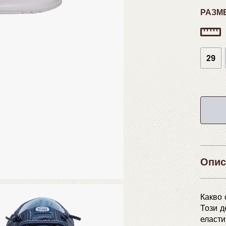
РАЗМ
29
Опис
Какво 
Този д
еласти