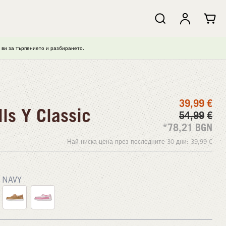
ви за търпението и разбирането.
39,99
€
ls Y Classic
54,99
€
*78,21
BGN
Най-ниска цена през последните 30 дни:
39,99
€
NAVY