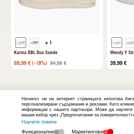
+ 1
Karina DBL Duo Suede
Wendy Y Str
69,99
€
(-18%)
39,99
€
84,99
€
Начинът ни на интернет страницата използва биск
персонализирани съдържания и реклами. Като кликнет
информация с нашите партньори. Може да научите п
вашия избор чрез „Предпочитания за поверителността
Научете повече
Функционални
Маркетингови