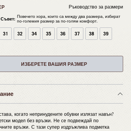
ЕР
Ръководство за размери
Повечето хора, които са между два размера, избират
Съвет:
по-големия размер за по-голям комфорт.
31
32
34
35
36
37
38
39
ИЗБЕРЕТЕ ВАШИЯ РАЗМЕР
ание
става, когато непринудените обувки излязат навън?
етски модел без връзки. Не се подвеждай по
чните връзки. С тази супер издръжлива подметка