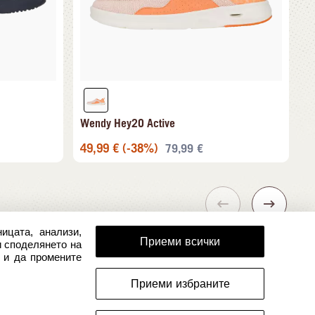
Wendy Hey2O Active
49,99
€
(-38%)
79,99
€
ицата, анализи,
Приеми всички
и споделянето на
 и да промените
Приеми избраните