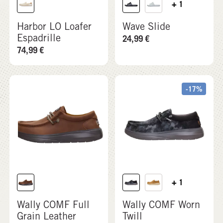
+ 1
Harbor LO Loafer
Wave Slide
Espadrille
24,99
€
74,99
€
-17%
+ 1
Wally COMF Full
Wally COMF Worn
Grain Leather
Twill