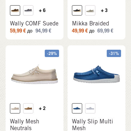
+ 6
+ 3
Wally COMF Suede
Mikka Braided
59,99
€
94,99
€
49,99
€
69,99
€
до
до
-29%
-31%
+ 2
Wally Mesh
Wally Slip Multi
Neutrals
Mesh