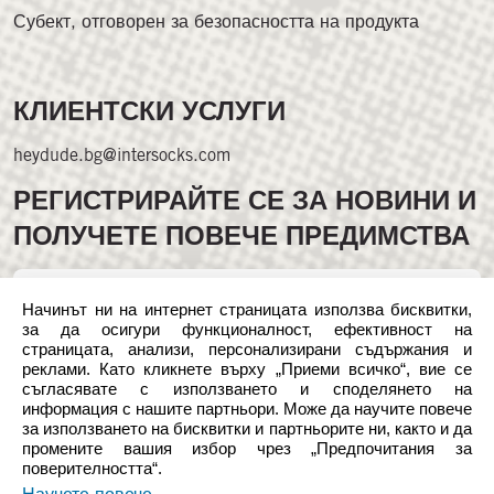
Субект, отговорен за безопасността на продукта
КЛИЕНТСКИ УСЛУГИ
heydude.bg@intersocks.com
РЕГИСТРИРАЙТЕ СЕ ЗА НОВИНИ И
ПОЛУЧЕТЕ ПОВЕЧЕ ПРЕДИМСТВА
Начинът ни на интернет страницата използва бисквитки,
за да осигури функционалност, ефективност на
страницата, анализи, персонализирани съдържания и
реклами. Като кликнете върху „Приеми всичко“, вие се
съгласявате с използването и споделянето на
Следвайте ни в социалните мрежи
информация с нашите партньори. Може да научите повече
за използването на бисквитки и партньорите ни, както и да
промените вашия избор чрез „Предпочитания за
поверителността“.
*Всички цени, показани в български лева (BGN), са