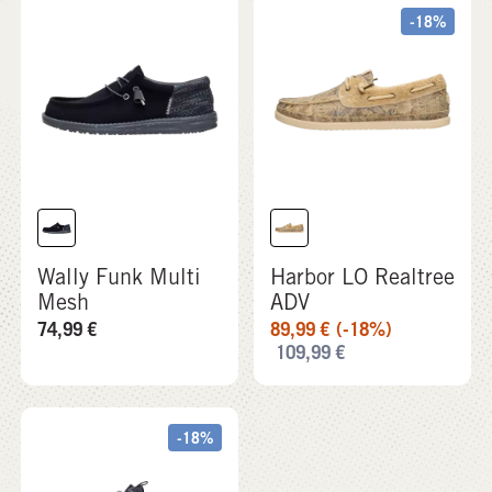
-18%
Wally Funk Multi
Harbor LO Realtree
Mesh
ADV
74,99
€
89,99
€
(-18%)
109,99
€
-18%