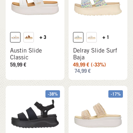
+ 3
+ 1
Austin Slide
Delray Slide Surf
Classic
Baja
59,99
€
49,99
€
(-33%)
74,99
€
-38%
-17%