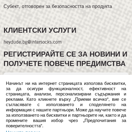
Субект, отговорен за безопасността на продукта
КЛИЕНТСКИ УСЛУГИ
heydude.bg@intersocks.com
РЕГИСТРИРАЙТЕ СЕ ЗА НОВИНИ И
ПОЛУЧЕТЕ ПОВЕЧЕ ПРЕДИМСТВА
Начинът ни на интернет страницата използва бисквитки,
за да осигури функционалност, ефективност на
страницата, анализи, персонализирани съдържания и
реклами. Като кликнете върху „Приеми всичко“, вие се
съгласявате с използването и споделянето на
Следвайте ни в социалните мрежи
информация с нашите партньори. Може да научите повече
за използването на бисквитки и партньорите ни, както и да
промените вашия избор чрез „Предпочитания за
поверителността“.
*Всички цени, показани в български лева (BGN), са