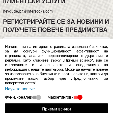
КЛИЕНТСКИ УСЛУГИ
heydude.bg@intersocks.com
РЕГИСТРИРАЙТЕ СЕ ЗА НОВИНИ И
ПОЛУЧЕТЕ ПОВЕЧЕ ПРЕДИМСТВА
Начинът ни на интернет страницата използва бисквитки,
за да осигури функционалност, ефективност на
страницата, анализи, персонализирани съдържания и
реклами. Като кликнете върху „Приеми всичко“, вие се
съгласявате с използването и споделянето на
Следвайте ни в социалните мрежи
информация с нашите партньори. Може да научите повече
за използването на бисквитки и партньорите ни, както и да
промените вашия избор чрез „Предпочитания за
поверителността“.
*Всички цени, показани в български лева (BGN), са
Научете повече
само с информационна цел и се основават на
фиксиран курс на конвертиране от 1 EUR = 1.95583
Функционални
Маркетингови
BGN.
Приеми всички