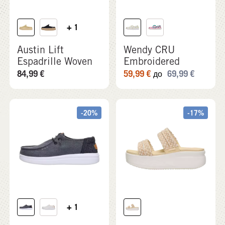
+ 1
Austin Lift
Wendy CRU
Espadrille Woven
Embroidered
84,99
€
59,99
€
69,99
€
до
-20%
-17%
+ 1