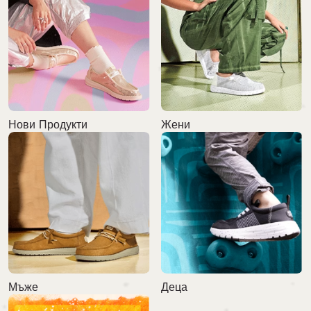
Нови Продукти
Жени
Мъже
Деца