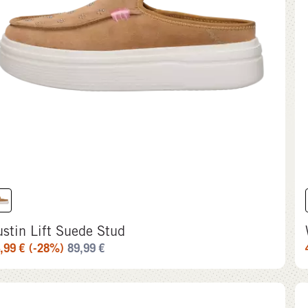
ustin Lift Suede Stud
,99
€
(-28%)
89,99
€