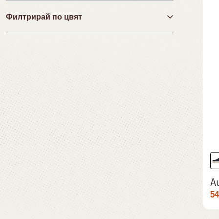
Филтрирай по цвят
€
€
Черно
49,99 €
99,99 €
Синьо
Кафяво
Зелено
Розово
Бяло
Многоцветно
Au
54