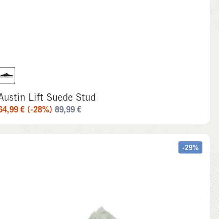
Austin Lift Suede Stud
64,99
€
(-28%)
89,99
€
-29%