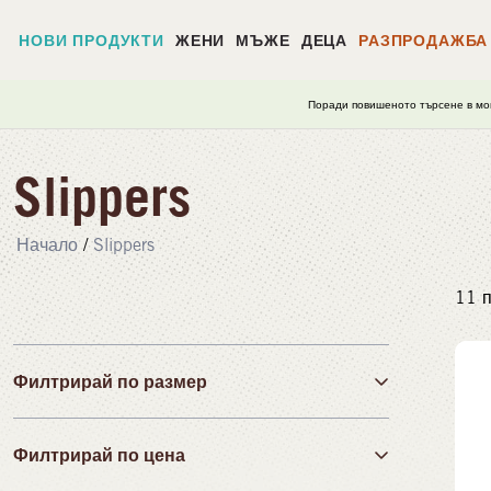
НОВИ ПРОДУКТИ
ЖЕНИ
МЪЖЕ
ДЕЦА
РАЗПРОДАЖБА
Поради повишеното търсене в мо
Slippers
Начало
/
Slippers
11
п
Филтрирай по размер
Филтрирай по цена
36
37
38
39
40
41
42