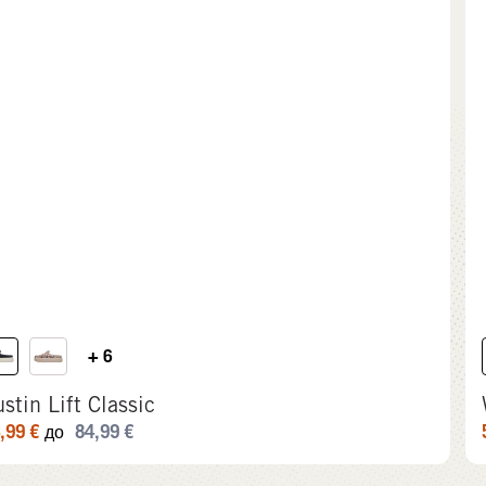
+ 6
stin Lift Classic
,99
€
84,99
€
до