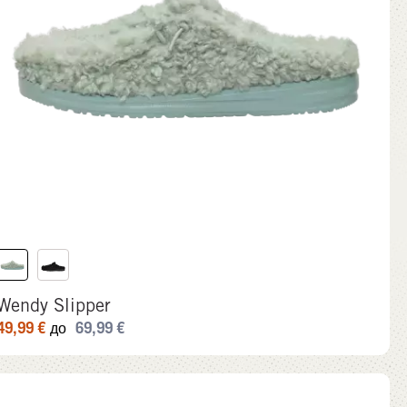
Wendy Slipper
49,99
€
69,99
€
до