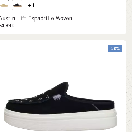
+ 1
Austin Lift Espadrille Woven
84,99
€
-28%