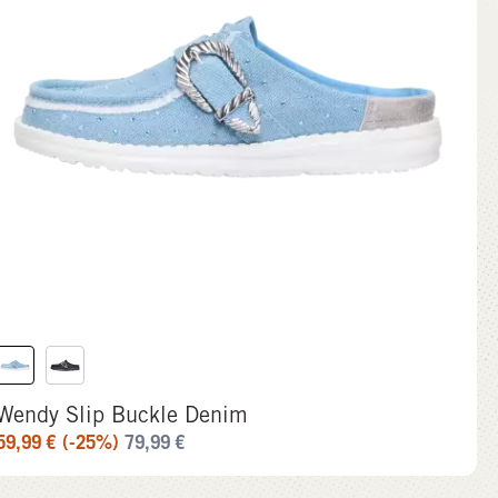
Wendy Slip Buckle Denim
59,99
€
(-25%)
79,99
€