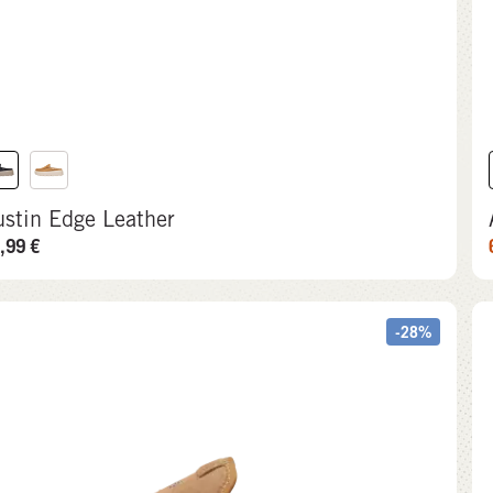
ustin Edge Leather
,99
€
-28%