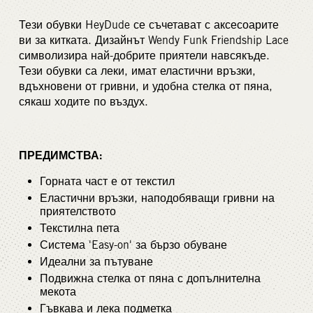
Тези обувки HeyDude се съчетават с аксесоарите
ви за китката. Дизайнът Wendy Funk Friendship Lace
символизира най-добрите приятели навсякъде.
Тези обувки са леки, имат еластични връзки,
вдъхновени от гривни, и удобна стелка от пяна,
сякаш ходите по въздух.
ПРЕДИМСТВА:
Горната част е от текстил
Еластични връзки, наподобяващи гривни на
приятелството
Текстилна пета
Система 'Easy-on' за бързо обуване
Идеални за пътуване
Подвижна стелка от пяна с допълнителна
мекота
Гъвкава и лека подметка