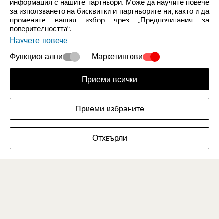
информация с нашите партньори. Може да научите повече
за използването на бисквитки и партньорите ни, както и да
промените вашия избор чрез „Предпочитания за
Нови Продукти
Жени
поверителността“.
Научете повече
Функционални
Маркетингови
Приеми всички
Приеми избраните
ФИЛТРИРАЙ РАЗМЕРИТЕ
Отхвърли
Мъже
Деца