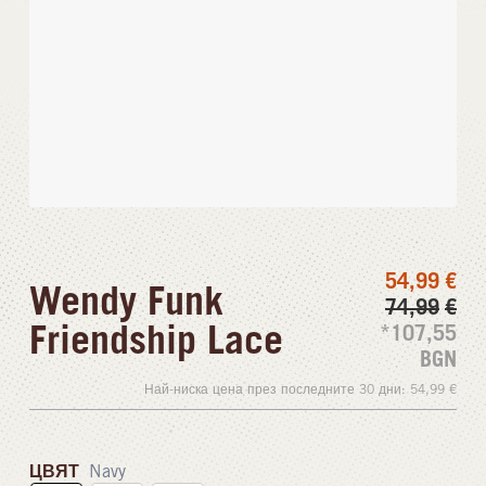
54,99
€
Wendy Funk
74,99
€
Friendship Lace
*107,55
BGN
Най-ниска цена през последните 30 дни:
54,99
€
ЦВЯТ
Navy