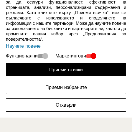
за да осигури функционалност, ефективност на
страницата, анализи, персонализирани съдържания и
реклами. Като кликнете върху „Приеми всичко“, вие се
съгласявате с използването и споделянето на
информация с нашите партньори. Може да научите повече
за използването на бисквитки и партньорите ни, както и да
промените вашия избор чрез „Предпочитания за
Нови Продукти
Жени
поверителността“.
Научете повече
Функционални
Маркетингови
Приеми всички
Приеми избраните
Мъже
Деца
ФИЛТРИРАЙ РАЗМЕРИТЕ
Отхвърли