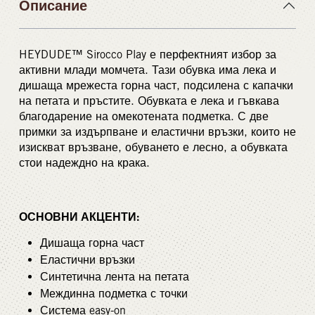
Описание
HEYDUDE™ Sirocco Play е перфектният избор за
активни млади момчета. Тази обувка има лека и
дишаща мрежеста горна част, подсилена с капачки
на петата и пръстите. Обувката е лека и гъвкава
благодарение на омекотената подметка. С две
примки за издърпване и еластични връзки, които не
изискват връзване, обуването е лесно, а обувката
стои надеждно на крака.
ОСНОВНИ АКЦЕНТИ:
Дишаща горна част
Еластични връзки
Синтетична лента на петата
Междинна подметка с точки
Система easy-on