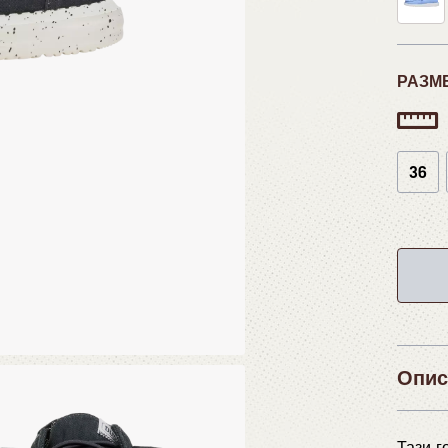
РАЗМ
36
Опис
Тази г