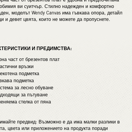
юбимия ви суитчър. Стилно надежден и комфортно
ден, моделът Wendy Canvas има гъвкава опора, детайл
ици и девет цвята, които не можете да пропуснете.
КТЕРИСТИКИ И ПРЕДИМСТВА:
орна част от брезентов плат
ластични връзки
лекотена подметка
ъвкава подметка
истема за лесно обуване
дходящи за пътуване
еняема стелка от пяна
имайте предвид: Възможно е да има малки разлики в
а, цвета или приложението на продукта поради