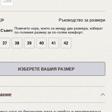
ЕР
Ръководство за размери
Повечето хора, които са между два размера, избират
Съвет:
по-големия размер за по-голям комфорт.
37
38
39
40
41
42
ИЗБЕРЕТЕ ВАШИЯ РАЗМЕР
ание
орна част от брезентов плат е удобна и предпочитана