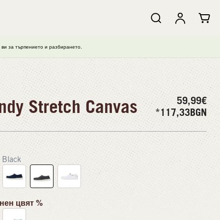
ви за търпението и разбирането.
59,99
€
dy Stretch Canvas
*117,33
BGN
Black
нен цвят %