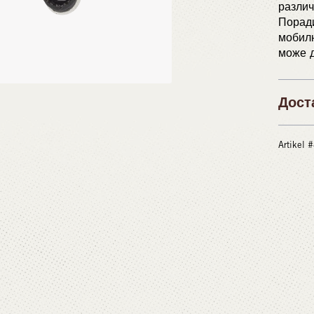
различ
Поради
мобилн
може д
Дост
Artikel