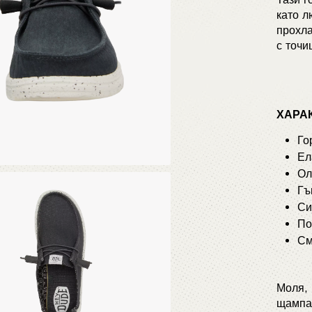
като л
прохла
с точ
ХАРА
Г
Е
О
Г
С
По
См
Моля, 
щампат