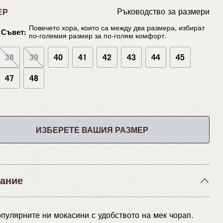
ЕР
Ръководство за размери
Повечето хора, които са между два размера, избират
Съвет:
по-големия размер за по-голям комфорт.
38
39
40
41
42
43
44
45
47
48
ИЗБЕРЕТЕ ВАШИЯ РАЗМЕР
ание
пулярните ни мокасини с удобството на мек чорап.