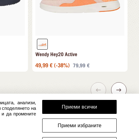
Wendy Hey2O Active
49,99
€
(-38%)
79,99
€
ицата, анализи,
Приеми всички
и споделянето на
 и да промените
Приеми избраните