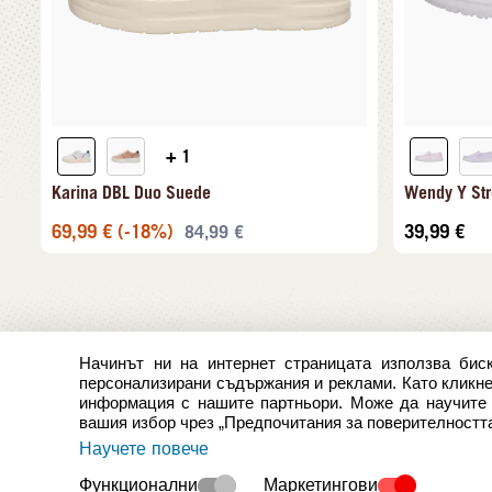
+ 1
Karina DBL Duo Suede
Wendy Y Str
69,99
€
(-18%)
39,99
€
84,99
€
Начинът ни на интернет страницата използва биск
персонализирани съдържания и реклами. Като кликнет
информация с нашите партньори. Може да научите п
вашия избор чрез „Предпочитания за поверителността
Научете повече
Функционални
Маркетингови