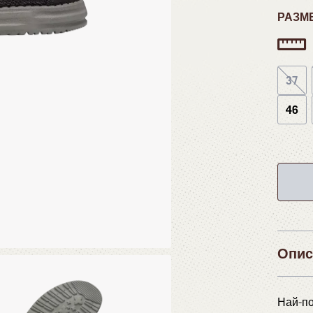
РАЗМ
37
46
Опис
Най-по