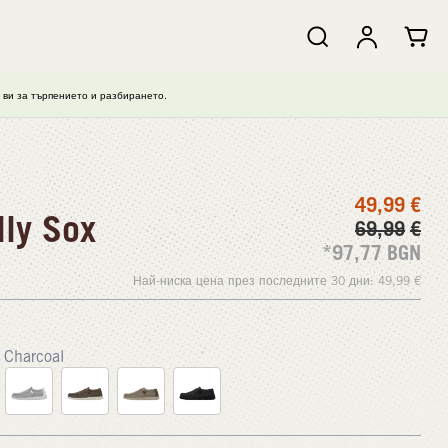
ви за търпението и разбирането.
49,99
€
ly Sox
69,99
€
*97,77
BGN
Най-ниска цена през последните 30 дни:
49,99
€
Charcoal