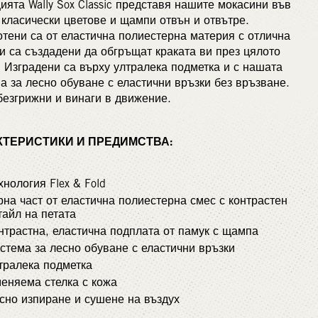
ията Wally Sox Classic представя нашите мокасини във
 класически цветове и щампи отвън и отвътре.
тени са от еластична полиестерна материя с отлична
и са създадени да обгръщат краката ви през цялото
 Изградени са върху ултралека подметка и с нашата
а за лесно обуване с еластични връзки без връзване.
безгрижни и винаги в движение.
КТЕРИСТИКИ И ПРЕДИМСТВА:
хнология Flex & Fold
рна част от еластична полиестерна смес с контрастен
тайл на петата
нтрастна, еластична подплата от памук с щампа
стема за лесно обуване с еластични връзки
тралека подметка
еняема стелка с кожа
сно изпиране и сушене на въздух