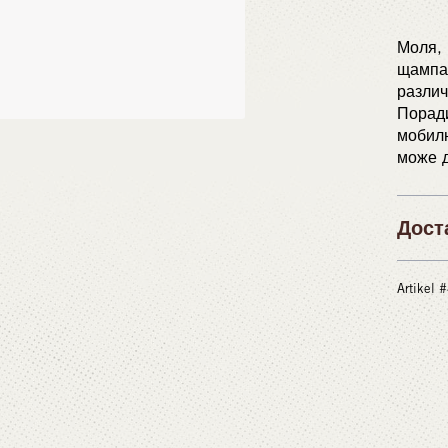
Моля, 
щампат
различ
Поради
мобилн
може д
Дост
Artikel