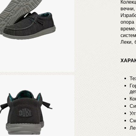
Колекц
вечни,
Израбо
опора 
време.
систем
Леки, 
ХАРА
Те
Го
де
Ко
Си
Ул
См
Ле