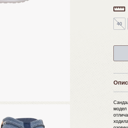
40
Опис
Сандал
модел 
отлича
ходила
озовеш