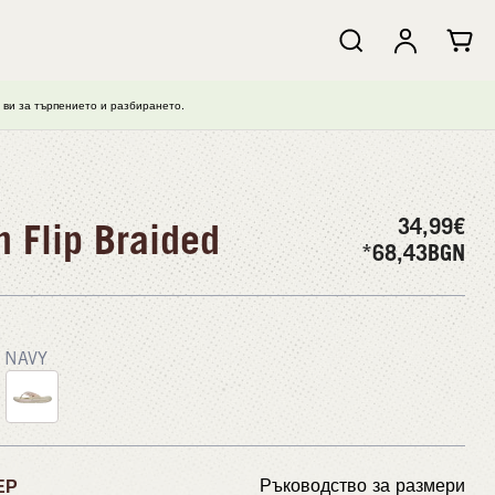
ви за търпението и разбирането.
34,99
€
n Flip Braided
*68,43
BGN
NAVY
ЕР
Ръководство за размери