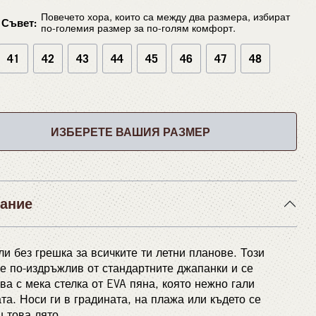
Повечето хора, които са между два размера, избират
Съвет:
по-големия размер за по-голям комфорт.
41
42
43
44
45
46
47
48
ИЗБЕРЕТЕ ВАШИЯ РАЗМЕР
ание
и без грешка за всичките ти летни планове. Този
е по-издръжлив от стандартните джапанки и се
ва с мека стелка от EVA пяна, която нежно гали
та. Носи ги в градината, на плажа или където се
 това лято.