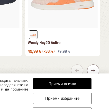
Wendy Hey2O Active
49,99
€
(-38%)
79,99
€
ицата, анализи,
Приеми всички
и споделянето на
 и да промените
Приеми избраните