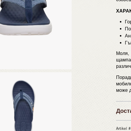
ХАРА
Го
По
Ан
Гъ
Моля, 
щампат
различ
Поради
мобилн
може д
Дост
Artikel