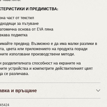
КТЕРИСТИКИ И ПРЕДИМСТВА:
рна част от текстил
дходящи за пътуване
атомична основа от EVA пяна
вкава подметка
имайте предвид: Възможно е да има малки разлики в
а, цвета или приложението на продукта поради
ните използвани производствени методи.
 разделителната способност на екраните на
ите устройства и компютрите действителният цвят
а се различава.
авка и връщане
 #45424