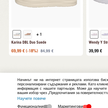
+ 1
Karina DBL Duo Suede
Wendy Y Str
69,99
€
(-18%)
39,99
€
84,99
€
Начинът ни на интернет страницата използва биск
персонализирани съдържания и реклами. Като кликнет
информация с нашите партньори. Може да научите п
вашия избор чрез „Предпочитания за поверителността
Научете повече
Функционални
Маркетингови